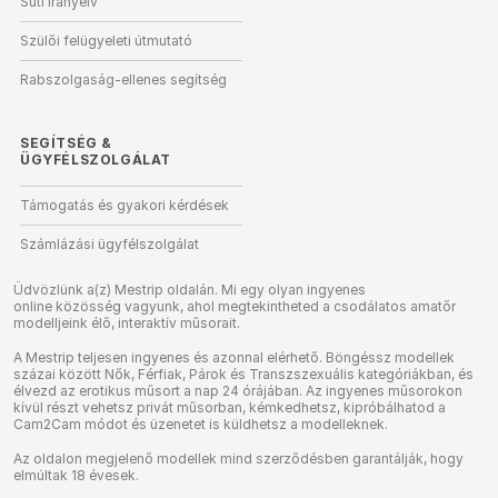
Süti irányelv
Szülői felügyeleti útmutató
Rabszolgaság-ellenes segítség
SEGÍTSÉG
&
ÜGYFÉLSZOLGÁLAT
Támogatás és gyakori kérdések
Számlázási ügyfélszolgálat
Üdvözlünk a(z) Mestrip oldalán. Mi egy olyan ingyenes
online közösség vagyunk, ahol megtekintheted a csodálatos amatőr
modelljeink élő, interaktív műsorait.
A Mestrip teljesen ingyenes és azonnal elérhető. Böngéssz modellek
százai között Nők, Férfiak, Párok és Transzszexuális kategóriákban, és
élvezd az erotikus műsort a nap 24 órájában. Az ingyenes műsorokon
kívül részt vehetsz privát műsorban, kémkedhetsz, kipróbálhatod a
Cam2Cam módot és üzenetet is küldhetsz a modelleknek.
Az oldalon megjelenő modellek mind szerződésben garantálják, hogy
elmúltak 18 évesek.