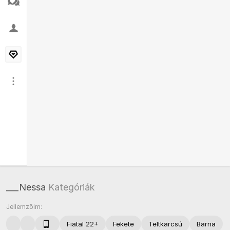
___Nessa
Kategóriák
Jellemzőim:
Fiatal 22+
Fekete
Teltkarcsú
Barna