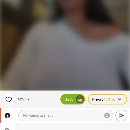
Jatt
425.5k
Privát
150 tk