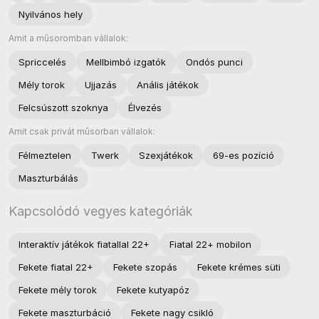
Nyilvános hely
Amit a műsoromban vállalok:
Spriccelés
Mellbimbó izgatók
Ondós punci
Mély torok
Ujjazás
Anális játékok
Felcsúszott szoknya
Élvezés
Amit csak privát műsorban vállalok:
Félmeztelen
Twerk
Szexjátékok
69-es pozíció
Maszturbálás
Kapcsolódó vegyes kategóriák
Interaktív játékok fiatallal 22+
Fiatal 22+ mobilon
Fekete fiatal 22+
Fekete szopás
Fekete krémes süti
Fekete mély torok
Fekete kutyapóz
Fekete maszturbáció
Fekete nagy csikló